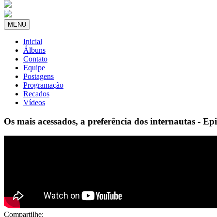
MENU
Inicial
Álbuns
Contato
Equipe
Postagens
Programação
Recados
Vídeos
Os mais acessados, a preferência dos internautas - Ep
Compartilhe: