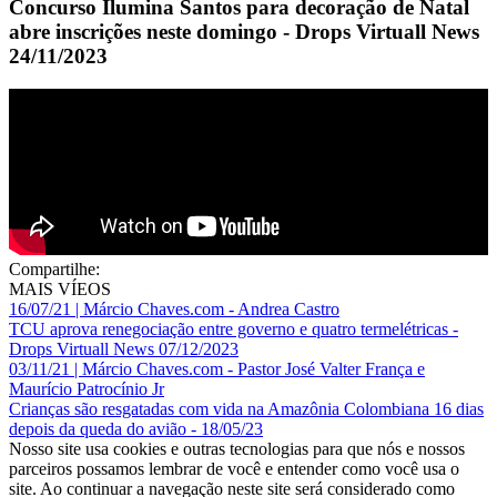
Concurso Ilumina Santos para decoração de Natal
abre inscrições neste domingo - Drops Virtuall News
24/11/2023
Compartilhe:
MAIS VÍEOS
16/07/21 | Márcio Chaves.com - Andrea Castro
TCU aprova renegociação entre governo e quatro termelétricas -
Drops Virtuall News 07/12/2023
03/11/21 | Márcio Chaves.com - Pastor José Valter França e
Maurício Patrocínio Jr
Crianças são resgatadas com vida na Amazônia Colombiana 16 dias
depois da queda do avião - 18/05/23
Nosso site usa cookies e outras tecnologias para que nós e nossos
parceiros possamos lembrar de você e entender como você usa o
site. Ao continuar a navegação neste site será considerado como