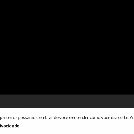
o@radiovirtuall.com.br | WhatsApp: (13) 2025-
s parceiros possamos lembrar de você e entender como você usa o site. Ao
 Todos os direitos reservados.
rivacidade
.