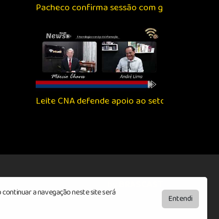
Pacheco confirma sessão com governadores so
Leite CNA defende apoio ao setor para evitar 
by
BRASCAST
 continuar a navegação neste site será
Entendi