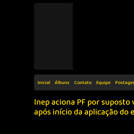
Inicial
Álbuns
Contato
Equipe
Postage
Inep aciona PF por suposto
após início da aplicação do