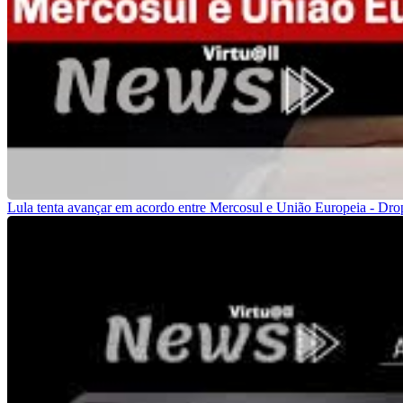
Lula tenta avançar em acordo entre Mercosul e União Europeia - Dro