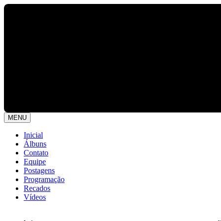
MENU
Inicial
Álbuns
Contato
Equipe
Postagens
Programação
Recados
Vídeos