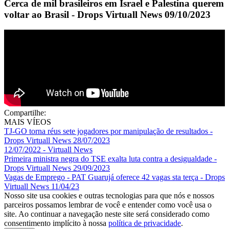
Cerca de mil brasileiros em Israel e Palestina querem
voltar ao Brasil - Drops Virtuall News 09/10/2023
Compartilhe:
MAIS VÍEOS
TJ-GO torna réus sete jogadores por manipulação de resultados -
Drops Virtuall News 28/07/2023
12/07/2022 - Virtuall News
Primeira ministra negra do TSE exalta luta contra a desigualdade -
Drops Virtuall News 29/09/2023
Vagas de Emprego - PAT Guarujá oferece 42 vagas sta terça - Drops
Virtuall News 11/04/23
Nosso site usa cookies e outras tecnologias para que nós e nossos
parceiros possamos lembrar de você e entender como você usa o
site. Ao continuar a navegação neste site será considerado como
consentimento implícito à nossa
política de privacidade
.