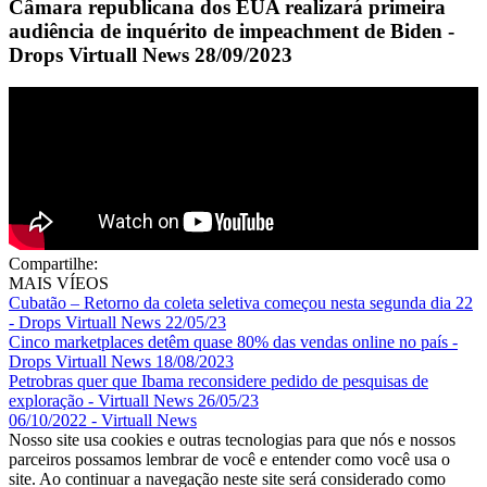
Câmara republicana dos EUA realizará primeira
audiência de inquérito de impeachment de Biden -
Drops Virtuall News 28/09/2023
Compartilhe:
MAIS VÍEOS
Cubatão – Retorno da coleta seletiva começou nesta segunda dia 22
- Drops Virtuall News 22/05/23
Cinco marketplaces detêm quase 80% das vendas online no país -
Drops Virtuall News 18/08/2023
Petrobras quer que Ibama reconsidere pedido de pesquisas de
exploração - Virtuall News 26/05/23
06/10/2022 - Virtuall News
Nosso site usa cookies e outras tecnologias para que nós e nossos
parceiros possamos lembrar de você e entender como você usa o
site. Ao continuar a navegação neste site será considerado como