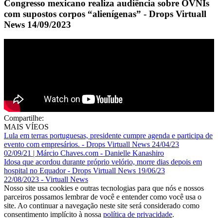
Congresso mexicano realiza audiência sobre OVNIs
com supostos corpos “alienígenas” - Drops Virtuall
News 14/09/2023
Compartilhe:
MAIS VÍEOS
Lula em terras portuguesas, presidente cumpre agenda e participa de
evento com empresários. - Drops Virtuall News 24/04/23
02/09/21 | Márcio Chaves.com - Danielle Kanashiro
Idosa que acordou durante próprio velório, morre dias depois em
hospital no Equador - Drops Virtuall News 19/06/23
22/08/2023 - Virtuall News
Nosso site usa cookies e outras tecnologias para que nós e nossos
parceiros possamos lembrar de você e entender como você usa o
site. Ao continuar a navegação neste site será considerado como
consentimento implícito à nossa
política de privacidade
.