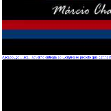
Arcabouço Fiscal, governo entrega ao Congresso projeto que define no