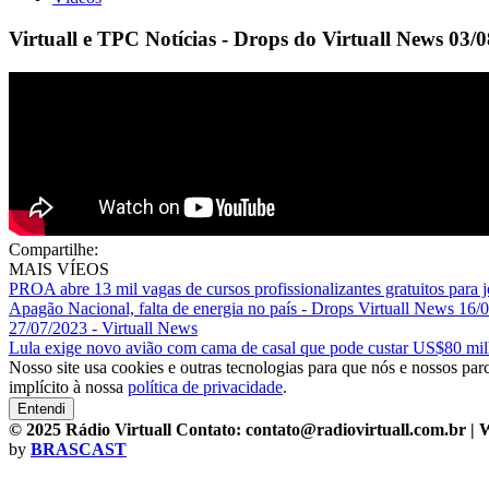
Virtuall e TPC Notícias - Drops do Virtuall News 03/
Compartilhe:
MAIS VÍEOS
PROA abre 13 mil vagas de cursos profissionalizantes gratuitos para 
Apagão Nacional, falta de energia no país - Drops Virtuall News 16/
27/07/2023 - Virtuall News
Lula exige novo avião com cama de casal que pode custar US$80 mi
Nosso site usa cookies e outras tecnologias para que nós e nossos pa
implícito à nossa
política de privacidade
.
Entendi
© 2025 Rádio Virtuall Contato: contato@radiovirtuall.com.br | W
by
BRASCAST