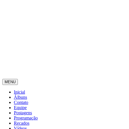
MENU
Inicial
Álbuns
Contato
Equipe
Postagens
Programação
Recados
Vídeos