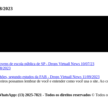
08/2023
jovens de escola pública de SP - Drops Virtuall News 10/07/23
08/2023
lhões, segundo estudos da FAB - Drops Virtuall News 11/09/2023
rceiros possamos lembrar de você e entender como você usa o site. Ao 
hatsApp: (13) 2025-7821 - Todos os direitos reservados
© Todos os 