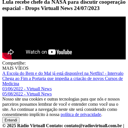
Lula recebe chefe da NASA para discutir cooperação
espacial - Drops Virtuall News 24/07/2023
Compartilhe:
MAIS VÍEOS
A Escola do Bem e do Mal já está disponível na Netflix! - Intervalo
Chega ao Fim a Portaria que impedia a criação de novos Cursos de
Medicina
03/06/2022 - Virtuall News
05/08/2022 - Virtuall News
Nosso site usa cookies e outras tecnologias para que nós e nossos
parceiros possamos lembrar de você e entender como você usa o
site. Ao continuar a navegação neste site será considerado como
consentimento implícito à nossa
política de privacidade
.
Entendi
© 2025 Rádio Virtuall Contato: contato@radiovirtuall.com.br |