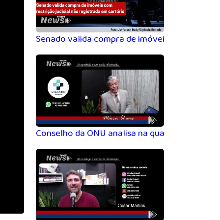
Senado valida compra de imóveis com restrição
Conselho da ONU analisa na quarta-feira resol