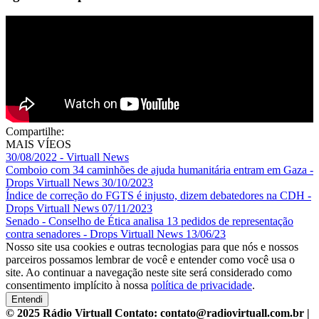
Compartilhe:
MAIS VÍEOS
30/08/2022 - Virtuall News
Comboio com 34 caminhões de ajuda humanitária entram em Gaza -
Drops Virtuall News 30/10/2023
Índice de correção do FGTS é injusto, dizem debatedores na CDH -
Drops Virtuall News 07/11/2023
Senado - Conselho de Ética analisa 13 pedidos de representação
contra senadores - Drops Virtuall News 13/06/23
Nosso site usa cookies e outras tecnologias para que nós e nossos
parceiros possamos lembrar de você e entender como você usa o
site. Ao continuar a navegação neste site será considerado como
consentimento implícito à nossa
política de privacidade
.
Entendi
© 2025 Rádio Virtuall Contato: contato@radiovirtuall.com.br |