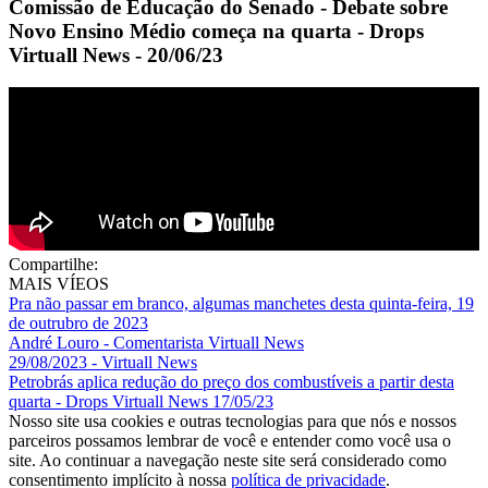
Comissão de Educação do Senado - Debate sobre
Novo Ensino Médio começa na quarta - Drops
Virtuall News - 20/06/23
Compartilhe:
MAIS VÍEOS
Pra não passar em branco, algumas manchetes desta quinta-feira, 19
de outrubro de 2023
André Louro - Comentarista Virtuall News
29/08/2023 - Virtuall News
Petrobrás aplica redução do preço dos combustíveis a partir desta
quarta - Drops Virtuall News 17/05/23
Nosso site usa cookies e outras tecnologias para que nós e nossos
parceiros possamos lembrar de você e entender como você usa o
site. Ao continuar a navegação neste site será considerado como
consentimento implícito à nossa
política de privacidade
.