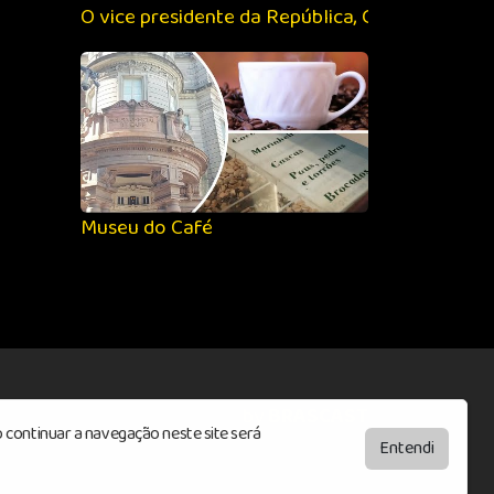
O vice presidente da República, Geraldo Alckm
Museu do Café
by
BRASCAST
 continuar a navegação neste site será
Entendi