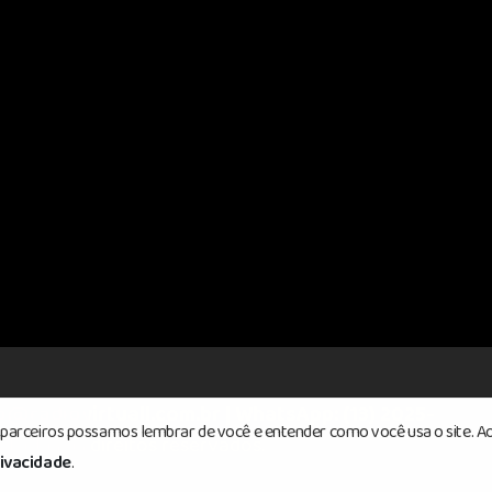
o@radiovirtuall.com.br | WhatsApp: (13) 2025-
s parceiros possamos lembrar de você e entender como você usa o site. Ao
 Todos os direitos reservados.
rivacidade
.