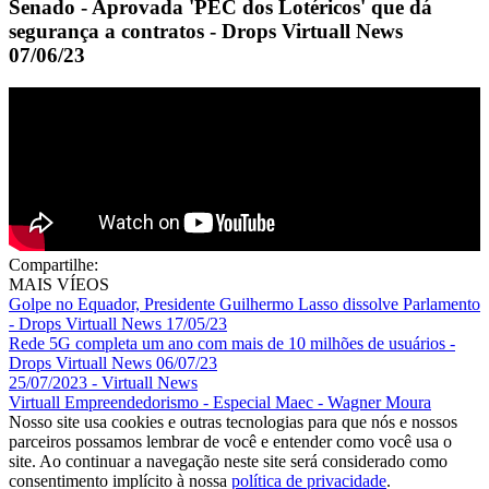
Senado - Aprovada 'PEC dos Lotéricos' que dá
segurança a contratos - Drops Virtuall News
07/06/23
Compartilhe:
MAIS VÍEOS
Golpe no Equador, Presidente Guilhermo Lasso dissolve Parlamento
- Drops Virtuall News 17/05/23
Rede 5G completa um ano com mais de 10 milhões de usuários -
Drops Virtuall News 06/07/23
25/07/2023 - Virtuall News
Virtuall Empreendedorismo - Especial Maec - Wagner Moura
Nosso site usa cookies e outras tecnologias para que nós e nossos
parceiros possamos lembrar de você e entender como você usa o
site. Ao continuar a navegação neste site será considerado como
consentimento implícito à nossa
política de privacidade
.