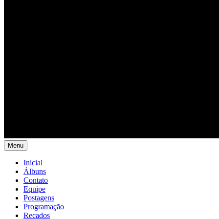
Menu
Inicial
Álbuns
Contato
Equipe
Postagens
Programação
Recados