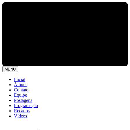
MENU
Inicial
Álbuns
Contato
Equipe
Postagens
Programação
Recados
Vídeos