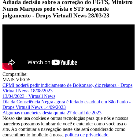
Adiada decisão sobre a correção do FGTS, Ministro
Nunes Marques pede vista e STF suspende
julgamento - Drops Virtuall News 28/03/23
Compartilhe:
MAIS VÍEOS
CPMI poderá pedir indiciamento de Bolsonaro, diz relatora - Drops
Virtuall News 18/08/2023
13/04/2023 - Virtuall News
Dia da Consciência Negra agora é feriado estadual em São Paulo -
Drops Virtuall News 14/09/2023
Algumas manchetes desta quinta 27 de aril de 2023
Nosso site usa cookies e outras tecnologias para que nós e nossos
parceiros possamos lembrar de você e entender como você usa o
site. Ao continuar a navegação neste site será considerado como
consentimento implícito à nossa
política de privacidade
.