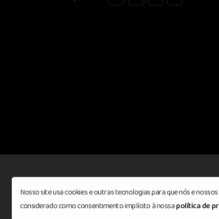
© 2025 Rádio Virtuall Contato: contat
Nosso site usa cookies e outras tecnologias para que nós e nosso
7821 - Todos os direitos reservados
©
considerado como consentimento implícito à nossa
política de p