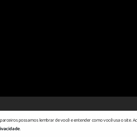
o@radiovirtuall.com.br | WhatsApp: (13) 2025-
s parceiros possamos lembrar de você e entender como você usa o site. Ao
 Todos os direitos reservados.
rivacidade
.