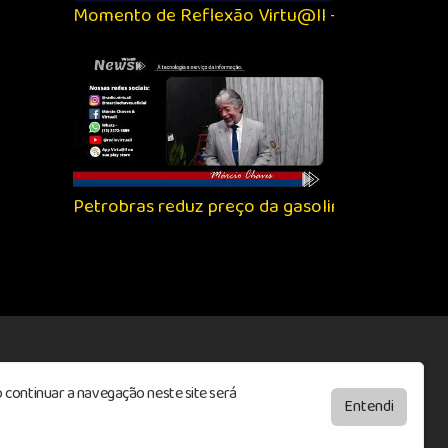
Momento de Reflexão Virtu@ll - Sobre Novos 
Petrobras reduz preço da gasolina e aumenta o
by
BRASCAST
 continuar a navegação neste site será
Entendi