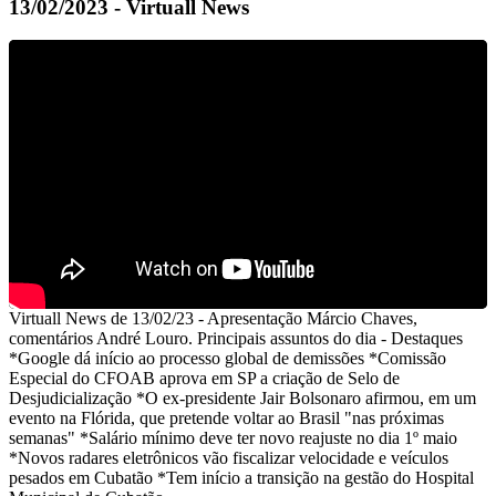
13/02/2023 - Virtuall News
Virtuall News de 13/02/23 - Apresentação Márcio Chaves,
comentários André Louro. Principais assuntos do dia - Destaques
*Google dá início ao processo global de demissões *Comissão
Especial do CFOAB aprova em SP a criação de Selo de
Desjudicialização *O ex-presidente Jair Bolsonaro afirmou, em um
evento na Flórida, que pretende voltar ao Brasil "nas próximas
semanas" *Salário mínimo deve ter novo reajuste no dia 1º maio
*Novos radares eletrônicos vão fiscalizar velocidade e veículos
pesados em Cubatão *Tem início a transição na gestão do Hospital