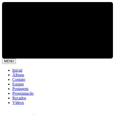
MENU
Inicial
Álbuns
Contato
Equipe
Postagens
Programação
Recados
Vídeos