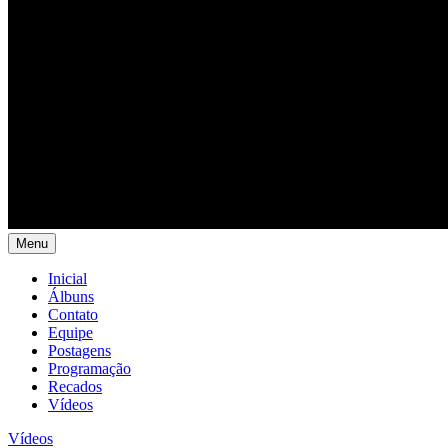
Menu
Inicial
Álbuns
Contato
Equipe
Postagens
Programação
Recados
Vídeos
Vídeos