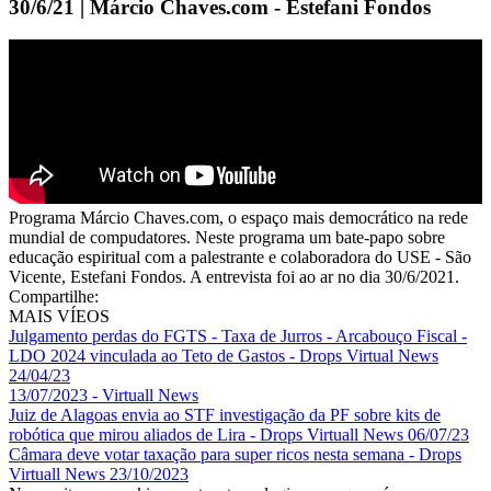
30/6/21 | Márcio Chaves.com - Estefani Fondos
Programa Márcio Chaves.com, o espaço mais democrático na rede
mundial de compudatores. Neste programa um bate-papo sobre
educação espiritual com a palestrante e colaboradora do USE - São
Vicente, Estefani Fondos. A entrevista foi ao ar no dia 30/6/2021.
Compartilhe:
MAIS VÍEOS
Julgamento perdas do FGTS - Taxa de Jurros - Arcabouço Fiscal -
LDO 2024 vinculada ao Teto de Gastos - Drops Virtual News
24/04/23
13/07/2023 - Virtuall News
Juiz de Alagoas envia ao STF investigação da PF sobre kits de
robótica que mirou aliados de Lira - Drops Virtuall News 06/07/23
Câmara deve votar taxação para super ricos nesta semana - Drops
Virtuall News 23/10/2023