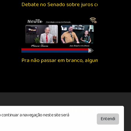
Debate no Senado sobre juros com Haddad e C
Pra não passar em branco, algumas manchetes 
by
BRASCAST
 continuar a navegação neste site será
Entendi