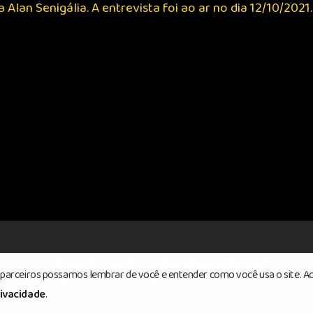
lan Senigália. A entrevista foi ao ar no dia 12/10/2021.
o@radiovirtuall.com.br | WhatsApp: (13) 2025-
s parceiros possamos lembrar de você e entender como você usa o site. Ao
 Todos os direitos reservados.
rivacidade
.