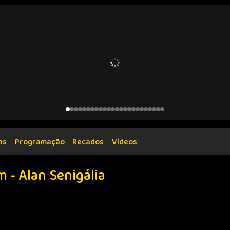
ns
Programação
Recados
Vídeos
m - Alan Senigália