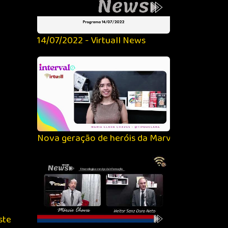
14/07/2022 - Virtuall News
Nova geração de heróis da Marvel II - Interval
ste