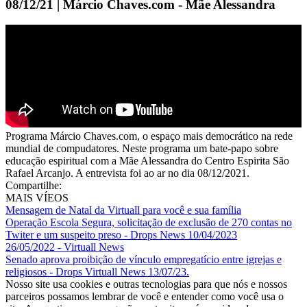
08/12/21 | Márcio Chaves.com - Mãe Alessandra
Programa Márcio Chaves.com, o espaço mais democrático na rede
mundial de compudatores. Neste programa um bate-papo sobre
educação espiritual com a Mãe Alessandra do Centro Espirita São
Rafael Arcanjo. A entrevista foi ao ar no dia 08/12/2021.
Compartilhe:
MAIS VÍEOS
Mensagem de Natal da Virtuall para você e sua família
Operação Escola Segura, solicitação de exclusão de 270 contas no
Twiter e um suspeito preso - Drops News 10/04/2023
26/05/2022 - Virtuall News
Senado aprova proibição de vínculo empregatício entre igrejas e
religiosos - Drops Virtuall News 13/07/23.
Nosso site usa cookies e outras tecnologias para que nós e nossos
parceiros possamos lembrar de você e entender como você usa o